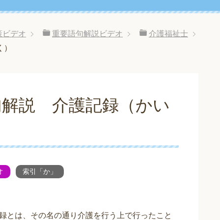
策ビデオ
重要語句解説ビデオ
介護福祉士
く）
句解説 介護記録（かい
オ
索引「か」
録とは、その名の通り介護を行う上で行ったこと