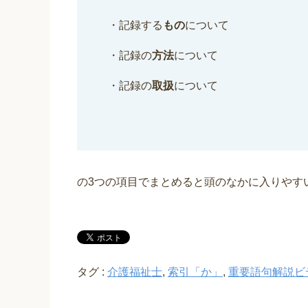
・記録する
もの
について
・記録の
方法
について
・記録の
取扱
について
の3つの項目でまとめると頭のなかに入りやす
タグ :
介護福祉士
,
索引「か」
,
重要語句解説ビ